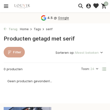
0
4.5
@
Google
Terug
Home
Tags
serif
Producten getagd met serif
Filter
Sorteren op:
Toon:
0 producten
Geen producten gevonden!...