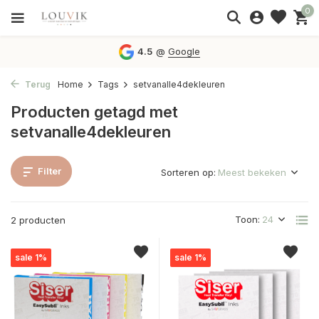
0
4.5
@
Google
Terug
Home
Tags
setvanalle4dekleuren
Producten getagd met
setvanalle4dekleuren
Filter
Sorteren op:
Toon:
2 producten
sale 1%
sale 1%