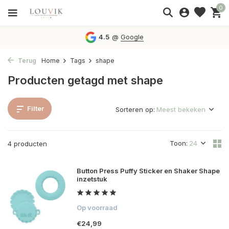
0
4.5
@
Google
Terug
Home
Tags
shape
Producten getagd met shape
Filter
Sorteren op:
Toon:
4 producten
Button Press Puffy Sticker en Shaker Shape
inzetstuk
Op voorraad
€24,99