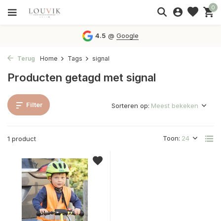
0
4.5
@
Google
Terug
Home
Tags
signal
Producten getagd met signal
Filter
Sorteren op:
Toon:
1 product