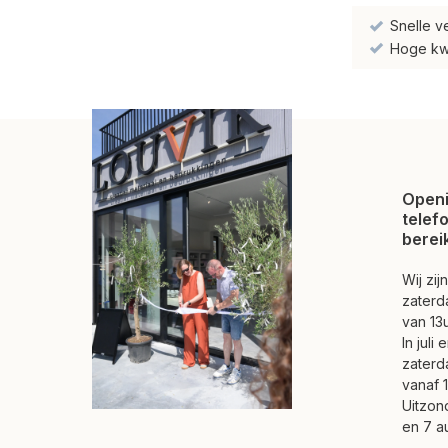
Snelle v
Hoge kwal
Openi
telef
berei
Wij zi
zaterd
van 13u
In juli
zaterd
vanaf 1
Uitzond
en 7 a