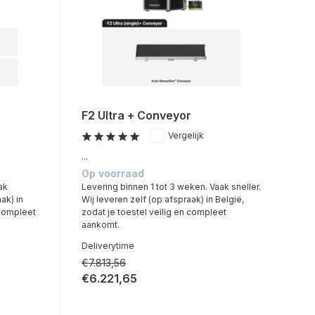
F2 Ultra + Conveyor
Vergelijk
...
Op voorraad
ak
Levering binnen 1 tot 3 weken. Vaak sneller.
ak) in
Wij leveren zelf (op afspraak) in België,
 compleet
zodat je toestel veilig en compleet
aankomt.
Deliverytime
€7.813,56
€6.221,65