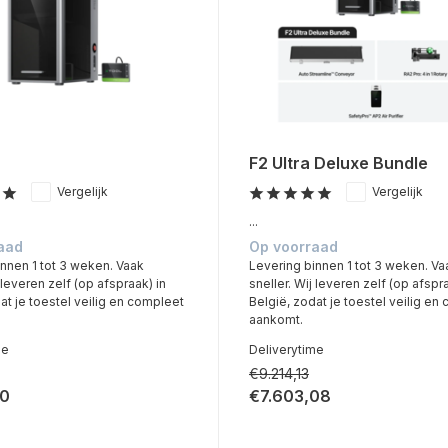
F2 Ultra Deluxe Bundle
Vergelijk
Vergelijk
...
aad
Op voorraad
nnen 1 tot 3 weken. Vaak
Levering binnen 1 tot 3 weken. Va
j leveren zelf (op afspraak) in
sneller. Wij leveren zelf (op afspra
at je toestel veilig en compleet
België, zodat je toestel veilig en
aankomt.
me
Deliverytime
€9.214,13
50
€7.603,08