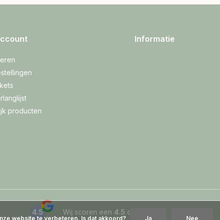
account
Informatie
reren
stellingen
ckets
rlanglijst
ijk producten
4.5
Wij scoren een
4.5
op
Google
nze website te verbeteren. Is dat akkoord?
Ja
Nee