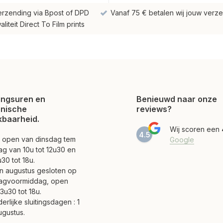
erzending via Bpost of DPD
Vanaf 75 € betalen wij jouw verze
iteit Direct To Film prints
ngsuren en
Benieuwd naar onze
onische
reviews?
kbaarheid.
Wij scoren een
4.5
jn open van dinsdag tem
Google
ag van 10u tot 12u30 en
30 tot 18u.
 en augustus gesloten op
agvoormiddag, open
3u30 tot 18u.
erlijke sluitingsdagen : 1
ugustus.