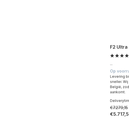
F2 Ultra
...
Op voorr
Levering bi
sneller. Wi
België, zod
aankomt.
Deliveryti
€7.279,15
€5.717,