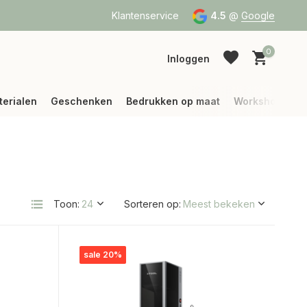
a Bpost of DPD
Vanaf 75 € betalen wij jouw verzending (binne
Klantenservice
4.5
@
Google
0
Inloggen
terialen
Geschenken
Bedrukken op maat
Workshops
Account aanmaken
Account aanmaken
Toon:
Sorteren op:
sale 20%