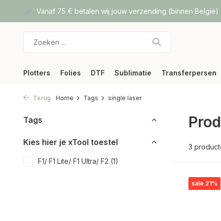
f DPD
Vanaf 75 € betalen wij jouw verzending (binnen België)
Plotters
Folies
DTF
Sublimatie
Transferpersen
Terug
Home
Tags
single laser
Prod
Tags
Kies hier je xTool toestel
3 produc
F1/ F1 Lite/ F1 Ultra/ F2
(1)
sale 21%