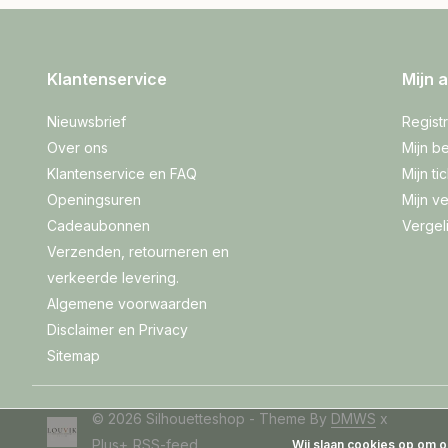
Klantenservice
Mijn 
Nieuwsbrief
Regist
Over ons
Mijn be
Klantenservice en FAQ
Mijn ti
Openingsuren
Mijn ve
Cadeaubonnen
Vergel
Verzenden, retourneren en
verkeerde levering.
Algemene voorwaarden
Disclaimer en Privacy
Sitemap
© 2026 Silhouetteshop - Theme By
DMWS
x
Plus+
RSS-feed
Wij slaan cookies op om o