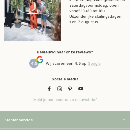
zaterdagvoormiddag, open
vanaf 13u30 tot 18u.
Uitzonderlijke sluitingsdagen :
1 en 7 augustus.
Benieuwd naar onze reviews?
4.5
Wij scoren een
4.5
op
Google
Sociale media
Meld je aan voor onze nieuwsbrief
Klantenservice