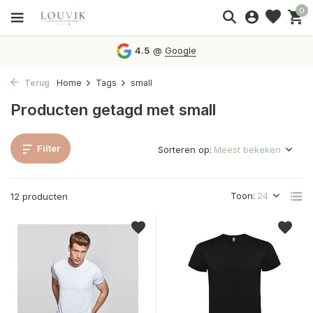
0
4.5
@
Google
Terug
Home
Tags
small
Producten getagd met small
Filter
Sorteren op:
Toon:
12 producten