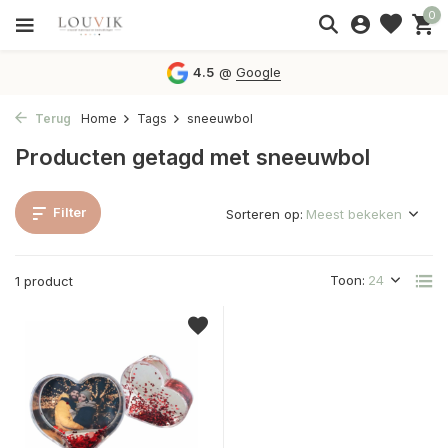
0
4.5
@
Google
Terug
Home
Tags
sneeuwbol
Producten getagd met sneeuwbol
Filter
Sorteren op:
Toon:
1 product