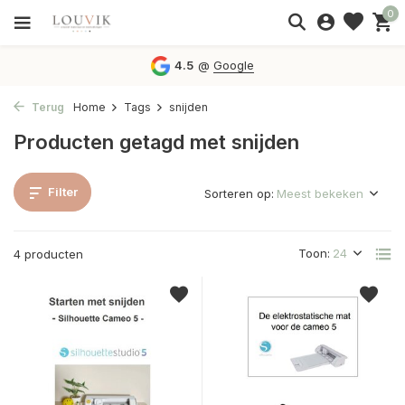
0
4.5
@
Google
Terug
Home
Tags
snijden
Producten getagd met snijden
Filter
Sorteren op:
Toon:
4 producten