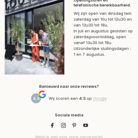
Openingsuren en
telefonische bereikbaarheid.
Wij zijn open van dinsdag tem
zaterdag van 10u tot 12u30 en
van 13u30 tot 18u.
In juli en augustus gesloten op
zaterdagvoormiddag, open
vanaf 13u30 tot 18u.
Uitzonderlijke sluitingsdagen :
1 en 7 augustus.
Benieuwd naar onze reviews?
4.5
Wij scoren een
4.5
op
Google
Sociale media
Meld je aan voor onze nieuwsbrief