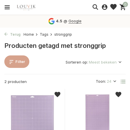
0
4.5
@
Google
Terug
Home
Tags
stronggrip
Producten getagd met stronggrip
Filter
Sorteren op:
Toon:
2 producten