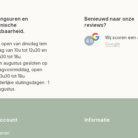
ngsuren en
Benieuwd naar onze
onische
reviews?
kbaarheid.
Wij scoren een
4.5
jn open van dinsdag tem
Google
ag van 10u tot 12u30 en
30 tot 18u.
 en augustus gesloten op
agvoormiddag, open
3u30 tot 18u.
erlijke sluitingsdagen : 1
ugustus.
account
Informatie
reren