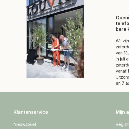
Openi
telef
berei
Wij zi
zaterd
van 13u
In juli
zaterd
vanaf 1
Uitzond
en 7 a
Klantenservice
Mijn 
Nieuwsbrief
Regist