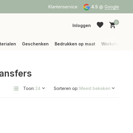
a Bpost of DPD
Vanaf 75 € betalen wij jouw verzending (binne
Klantenservice
4.5
@
Google
0
Inloggen
terialen
Geschenken
Bedrukken op maat
Workshops
ransfers
Account aanmaken
Account aanmaken
Toon:
Sorteren op: