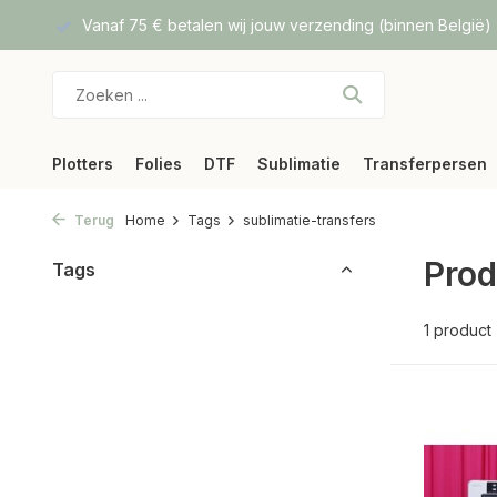
f DPD
Vanaf 75 € betalen wij jouw verzending (binnen België)
Plotters
Folies
DTF
Sublimatie
Transferpersen
Terug
Home
Tags
sublimatie-transfers
Prod
Tags
1 product