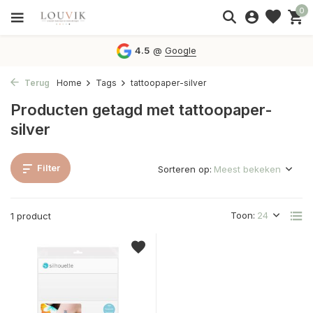
0
4.5
@
Google
Terug
Home
Tags
tattoopaper-silver
Producten getagd met tattoopaper-
silver
Filter
Sorteren op:
Toon:
1 product