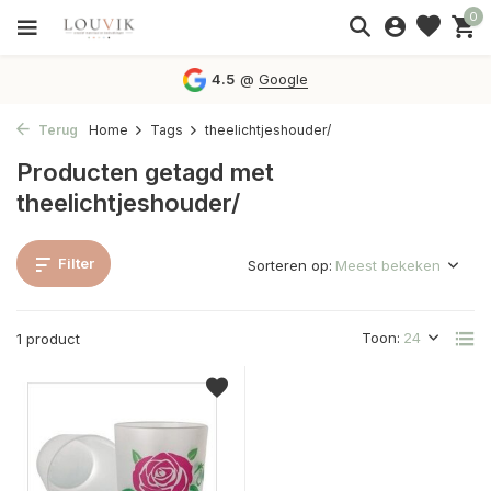
0
4.5
@
Google
Terug
Home
Tags
theelichtjeshouder/
Producten getagd met
theelichtjeshouder/
Filter
Sorteren op:
Toon:
1 product