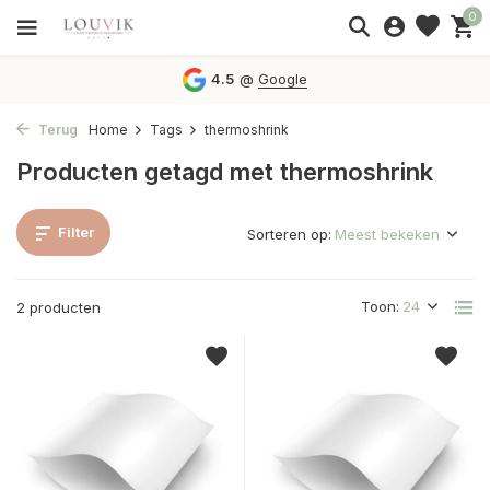
0
4.5
@
Google
Terug
Home
Tags
thermoshrink
Producten getagd met thermoshrink
Filter
Sorteren op:
Toon:
2 producten