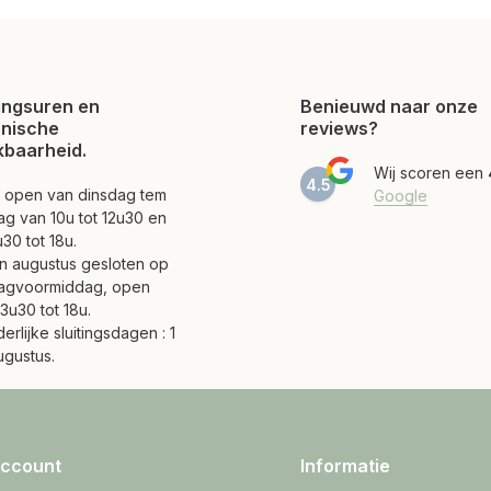
ngsuren en
Benieuwd naar onze
onische
reviews?
kbaarheid.
Wij scoren een
4.5
jn open van dinsdag tem
Google
ag van 10u tot 12u30 en
30 tot 18u.
 en augustus gesloten op
agvoormiddag, open
3u30 tot 18u.
erlijke sluitingsdagen : 1
ugustus.
account
Informatie