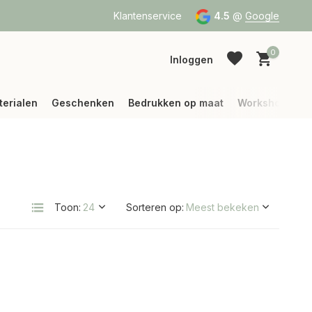
a Bpost of DPD
Vanaf 75 € betalen wij jouw verzending (binne
Klantenservice
4.5
@
Google
0
Inloggen
terialen
Geschenken
Bedrukken op maat
Workshops
Account aanmaken
Account aanmaken
Toon:
Sorteren op: