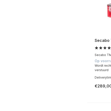
Secabo 
Secabo TM1
Op voorr
Wordt rech
verstuurd
Deliveryti
€289,0