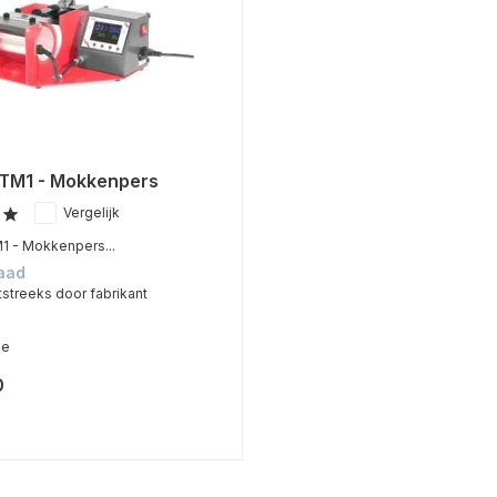
TM1 - Mokkenpers
Vergelijk
 - Mokkenpers...
aad
tstreeks door fabrikant
me
0