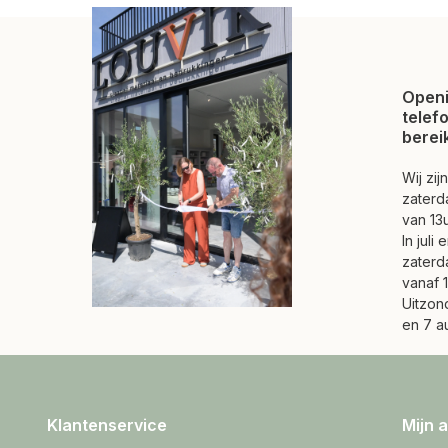
Openi
telef
berei
Wij zi
zaterd
van 13u
In juli
zaterd
vanaf 1
Uitzond
en 7 a
Klantenservice
Mijn 