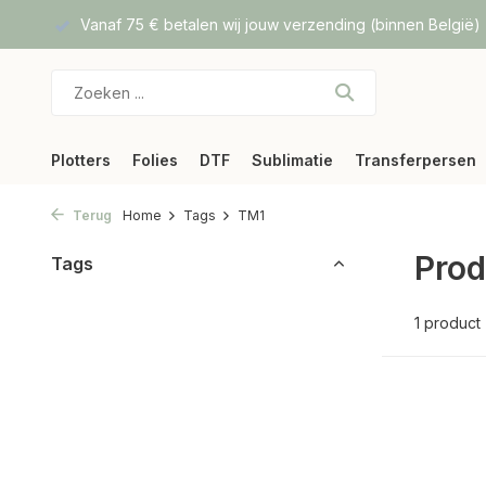
f DPD
Vanaf 75 € betalen wij jouw verzending (binnen België)
Plotters
Folies
DTF
Sublimatie
Transferpersen
Terug
Home
Tags
TM1
Prod
Tags
1 product