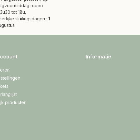
agvoormiddag, open
3u30 tot 18u.
erlijke sluitingsdagen : 1
ugustus.
account
Informatie
reren
stellingen
ckets
rlanglijst
ijk producten