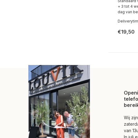
Standaard 
+ 3 tot 4 
dag van be
Deliveryti
€19,50
Openi
telef
berei
Wij zi
zaterd
van 13u
In juli