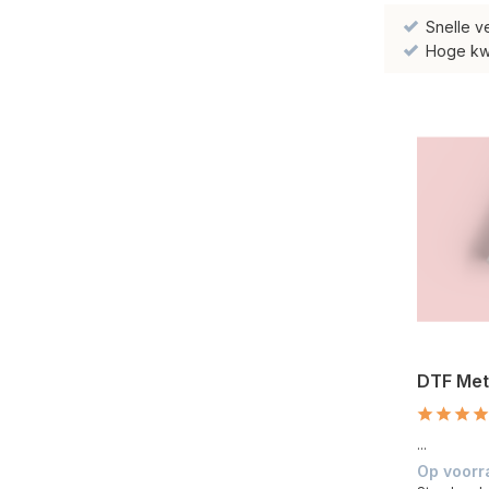
Snelle v
Hoge kwal
DTF Met
...
Op voorr