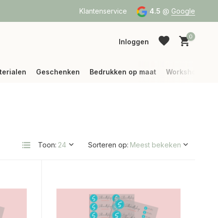
a Bpost of DPD
Vanaf 75 € betalen wij jouw verzending (binne
Klantenservice
4.5
@
Google
0
Inloggen
terialen
Geschenken
Bedrukken op maat
Workshops
Account aanmaken
Account aanmaken
Toon:
Sorteren op: