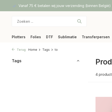
f DPD
Vanaf 75 € betalen wij jouw verzending (binnen België)
Plotters
Folies
DTF
Sublimatie
Transferpersen
Terug
Home
Tags
to
Prod
Tags
4 produc