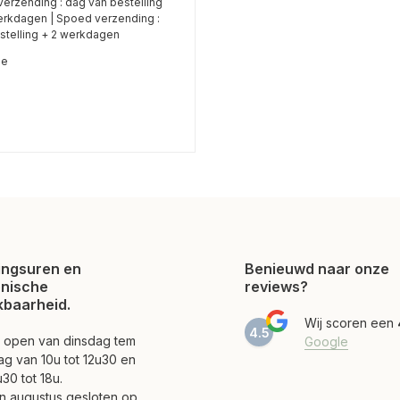
verzending : dag van bestelling
werkdagen | Spoed verzending :
stelling + 2 werkdagen
me
ngsuren en
Benieuwd naar onze
onische
reviews?
kbaarheid.
Wij scoren een
4.5
jn open van dinsdag tem
Google
ag van 10u tot 12u30 en
30 tot 18u.
 en augustus gesloten op