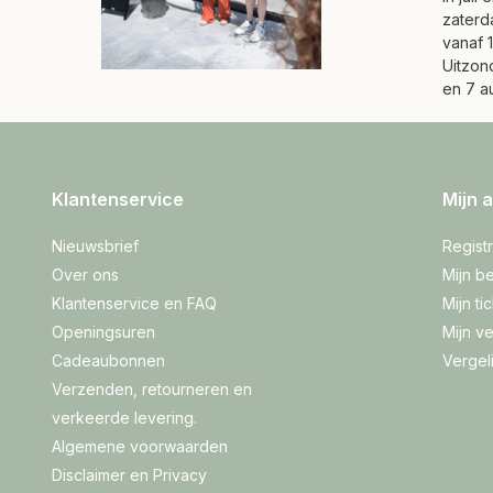
zaterd
vanaf 1
Uitzond
en 7 a
Klantenservice
Mijn 
Nieuwsbrief
Regist
Over ons
Mijn be
Klantenservice en FAQ
Mijn ti
Openingsuren
Mijn ve
Cadeaubonnen
Vergel
Verzenden, retourneren en
verkeerde levering.
Algemene voorwaarden
Disclaimer en Privacy