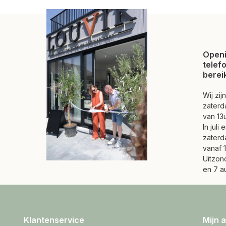
Openi
telef
berei
Wij zi
zaterd
van 13u
In juli
zaterd
vanaf 1
Uitzond
en 7 a
Klantenservice
Mijn 