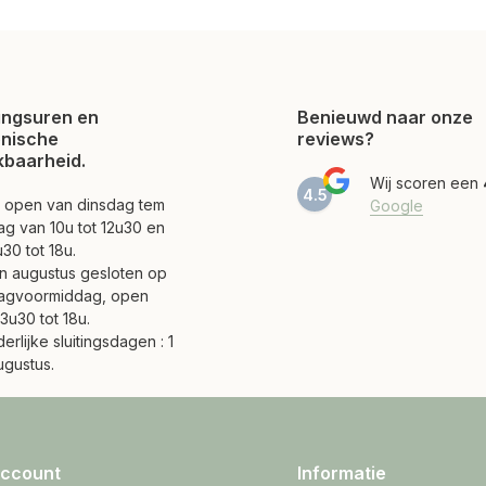
ngsuren en
Benieuwd naar onze
onische
reviews?
kbaarheid.
Wij scoren een
4.5
jn open van dinsdag tem
Google
ag van 10u tot 12u30 en
30 tot 18u.
 en augustus gesloten op
agvoormiddag, open
3u30 tot 18u.
erlijke sluitingsdagen : 1
ugustus.
account
Informatie