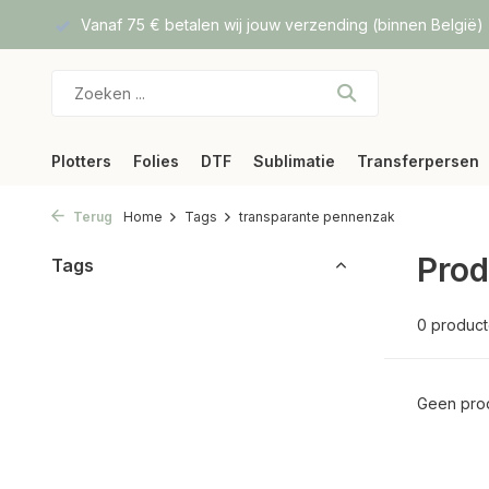
f DPD
Vanaf 75 € betalen wij jouw verzending (binnen België)
Plotters
Folies
DTF
Sublimatie
Transferpersen
Terug
Home
Tags
transparante pennenzak
Prod
Tags
0 produc
Geen prod