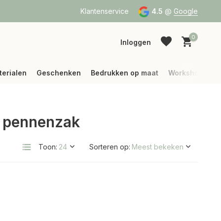
a Bpost of DPD
Vanaf 75 € betalen wij jouw verzending (binne
Klantenservice
4.5
@
Google
0
Inloggen
terialen
Geschenken
Bedrukken op maat
Workshops
e pennenzak
Account aanmaken
Account aanmaken
Toon:
Sorteren op: