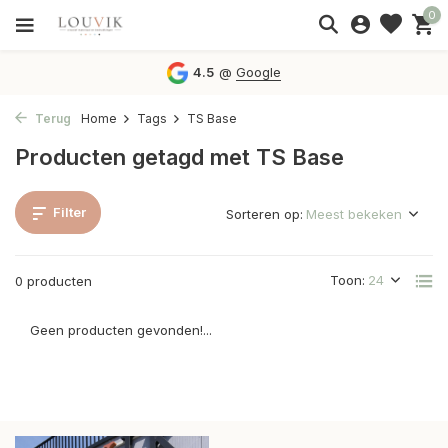
0
4.5
@
Google
Terug
Home
Tags
TS Base
Producten getagd met TS Base
Filter
Sorteren op:
Toon:
0 producten
Geen producten gevonden!...