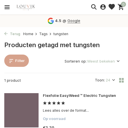
0
4.5
@
Google
Terug
Home
Tags
tungsten
Producten getagd met tungsten
Filter
Sorteren op:
Toon:
1 product
Flexfolie EasyWeed ™ Electric Tungsten
Lees alles over de format...
Op voorraad
€2,20