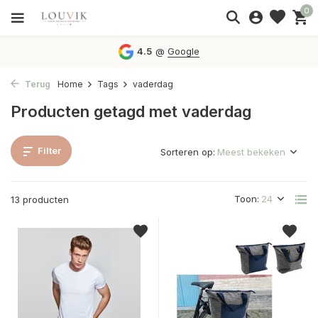
0
4.5
@
Google
Terug
Home
Tags
vaderdag
Producten getagd met vaderdag
Filter
Sorteren op:
Toon:
13 producten