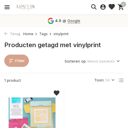
0
4.5
@
Google
Terug
Home
Tags
vinylprint
Producten getagd met vinylprint
Filter
Sorteren op:
Toon:
1 product