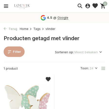
0
4.5
@
Google
Terug
Home
Tags
vlinder
Producten getagd met vlinder
Filter
Sorteren op:
Toon:
1 product