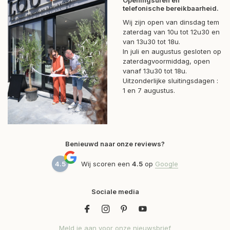
Openingsuren en
telefonische bereikbaarheid.
Wij zijn open van dinsdag tem
zaterdag van 10u tot 12u30 en
van 13u30 tot 18u.
In juli en augustus gesloten op
zaterdagvoormiddag, open
vanaf 13u30 tot 18u.
Uitzonderlijke sluitingsdagen :
1 en 7 augustus.
Benieuwd naar onze reviews?
4.5
Wij scoren een
4.5
op
Google
Sociale media
Meld je aan voor onze nieuwsbrief