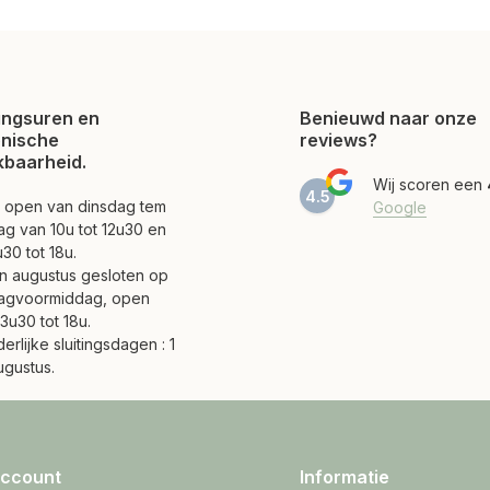
ngsuren en
Benieuwd naar onze
onische
reviews?
kbaarheid.
Wij scoren een
4.5
jn open van dinsdag tem
Google
ag van 10u tot 12u30 en
30 tot 18u.
 en augustus gesloten op
agvoormiddag, open
3u30 tot 18u.
erlijke sluitingsdagen : 1
ugustus.
account
Informatie