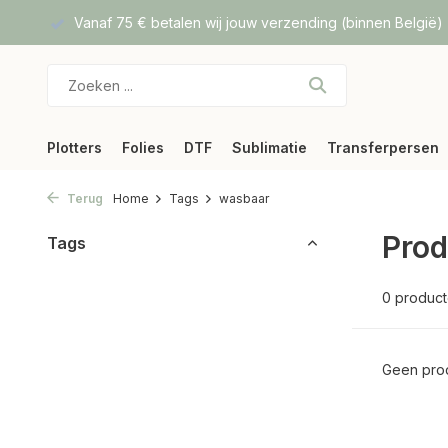
f DPD
Vanaf 75 € betalen wij jouw verzending (binnen België)
Plotters
Folies
DTF
Sublimatie
Transferpersen
Terug
Home
Tags
wasbaar
Prod
Tags
0 produc
Geen prod