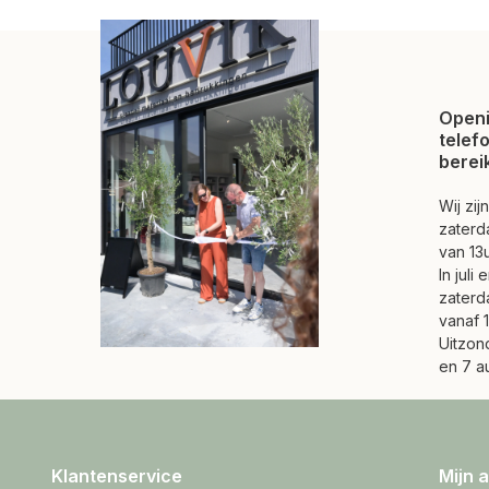
Openi
telef
berei
Wij zi
zaterd
van 13u
In juli
zaterd
vanaf 1
Uitzond
en 7 a
Klantenservice
Mijn 