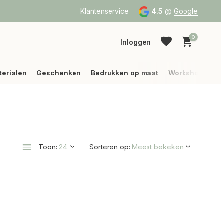
a Bpost of DPD
Vanaf 75 € betalen wij jouw verzending (binne
Klantenservice
4.5
@
Google
0
Inloggen
terialen
Geschenken
Bedrukken op maat
Workshops
Account aanmaken
Account aanmaken
Toon:
Sorteren op: