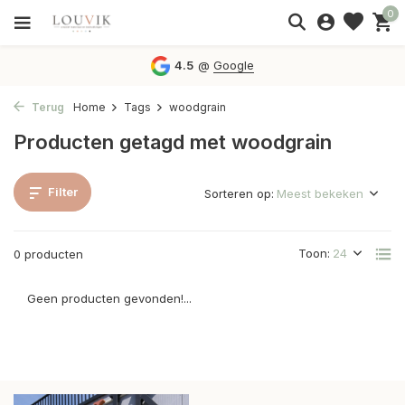
0
4.5
@
Google
Terug
Home
Tags
woodgrain
Producten getagd met woodgrain
Filter
Sorteren op:
Toon:
0 producten
Geen producten gevonden!...