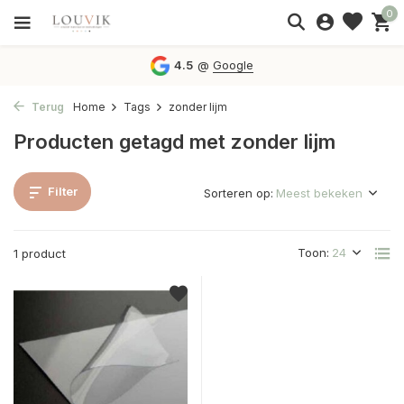
0
4.5
@
Google
Terug
Home
Tags
zonder lijm
Producten getagd met zonder lijm
Filter
Sorteren op:
Toon:
1 product