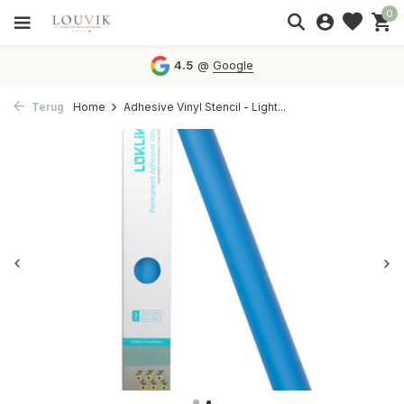
0
4.5
@
Google
Terug
Home
Adhesive Vinyl Stencil - Light...