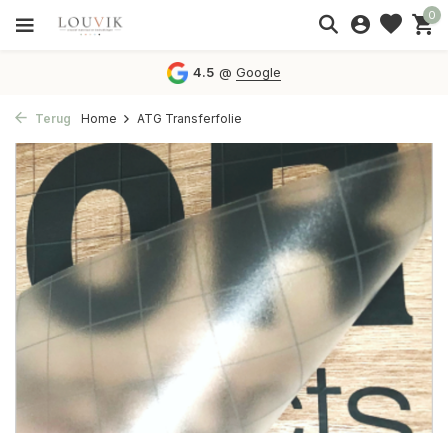
0
4.5
@
Google
Terug
Home
ATG Transferfolie