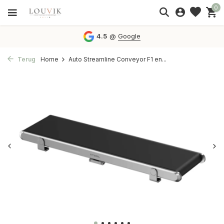
0
4.5
@
Google
Terug
Home
Auto Streamline Conveyor F1 en...