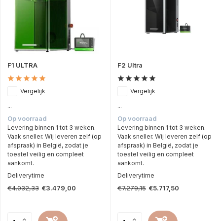
F1 ULTRA
F2 Ultra
Vergelijk
Vergelijk
...
...
Op voorraad
Op voorraad
Levering binnen 1 tot 3 weken.
Levering binnen 1 tot 3 weken.
Vaak sneller. Wij leveren zelf (op
Vaak sneller. Wij leveren zelf (op
afspraak) in België, zodat je
afspraak) in België, zodat je
toestel veilig en compleet
toestel veilig en compleet
aankomt.
aankomt.
Deliverytime
Deliverytime
€4.032,33
€7.279,15
€3.479,00
€5.717,50