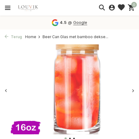
0
4.5
@
Google
Terug
Home
Beer Can Glas met bamboo dekse...