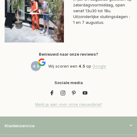
zaterdagvoormiddag, open
vanaf 13u30 tot 18u.
Uitzonderlijke sluitingsdagen :
1 en 7 augustus.
Benieuwd naar onze reviews?
4.5
Wij scoren een
4.5
op
Google
Sociale media
Meld je aan voor onze nieuwsbrief
Klantenservice