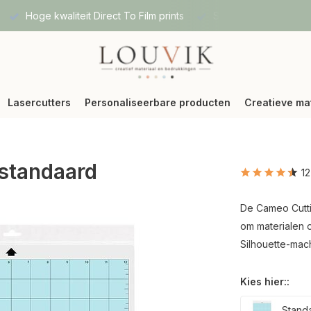
Hoge kwaliteit Direct To Film prints
Snelle verzending vi
Lasercutters
Personaliseerbare producten
Creatieve ma
 standaard
1
De Cameo Cutti
om materialen 
Silhouette-mac
Kies hier::
Stand