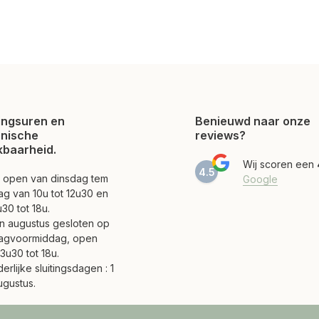
ngsuren en
Benieuwd naar onze
onische
reviews?
kbaarheid.
Wij scoren een
4.5
jn open van dinsdag tem
Google
ag van 10u tot 12u30 en
30 tot 18u.
 en augustus gesloten op
agvoormiddag, open
3u30 tot 18u.
erlijke sluitingsdagen : 1
ugustus.