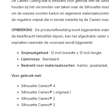
De Cameo Cutting Mat is bedoeld voor gebruik met de Silho
houden bij het verzenden van taken naar de Silhouette-mac
om de meeste soorten karton en algemene materiaalsoorten
de reguliere snijmat die in eerste instantie bij de Cameo-ma
OPMERKING
: De productafbeelding toont bijgewerkte snijma
de kleefkracht hetzelfde blijven, kan het afgedrukte raster
snijmatten naarmate de voorraad wordt bijgewerkt.
Snijmaatgebied
: 12 inch breedte x 12 inch lengte
Lijmniveau
: Standaard
Bedoeld voor materiaalsoorten
: karton, spaanplaat
Voor gebruik met:
Silhouette Cameo® 4
Silhouette Cameo® (
origineel
)
Silhouette Cameo® 2
Silhouette Cameo® 3