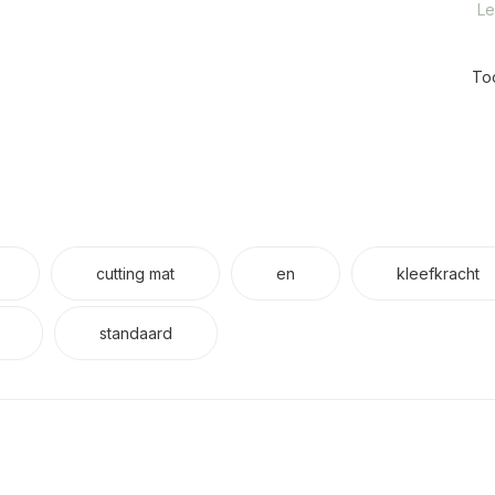
Le
To
cutting mat
en
kleefkracht
standaard