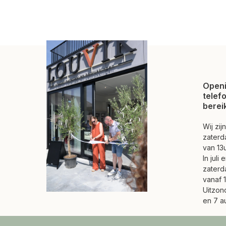
Openi
telef
berei
Wij zi
zaterd
van 13u
In juli
zaterd
vanaf 1
Uitzond
en 7 a