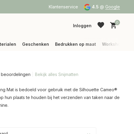
a Bpost of DPD
Vanaf 75 € betalen wij jouw verzending (binne
Klantenservice
4.5
@
Google
0
Inloggen
terialen
Geschenken
Bedrukken op maat
Workshops
2 beoordelingen
Bekijk alles Snijmatten
Account aanmaken
Account aanmaken
ng Mat is bedoeld voor gebruik met de Silhouette Cameo®
op hun plaats te houden bij het verzenden van taken naar de
hine.
aard