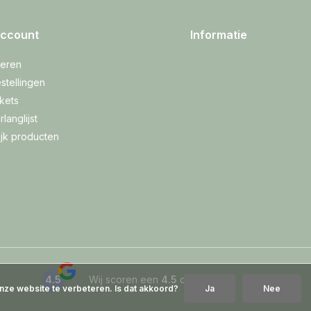
account
Informatie
reren
stellingen
ckets
rlanglijst
ijk producten
4.5
Wij scoren een
4.5
op
Google
nze website te verbeteren. Is dat akkoord?
Ja
Nee