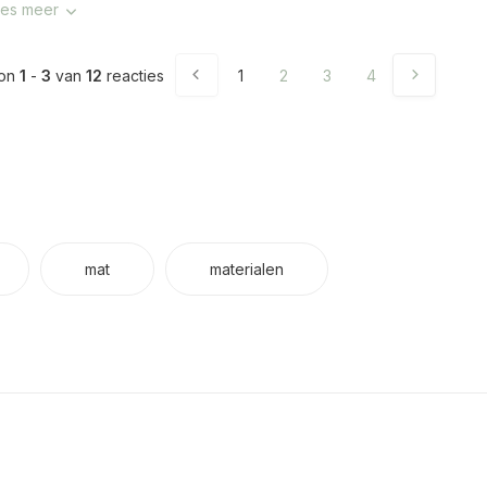
es meer
on
1
-
3
van
12
reacties
1
2
3
4
mat
materialen