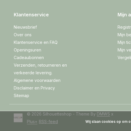
Klantenservice
Mijn 
Nieuwsbrief
Regist
Over ons
Mijn be
Klantenservice en FAQ
Mijn ti
Openingsuren
Mijn ve
Cadeaubonnen
Vergel
Verzenden, retourneren en
verkeerde levering.
Algemene voorwaarden
Disclaimer en Privacy
Sitemap
© 2026 Silhouetteshop - Theme By
DMWS
x
Plus+
RSS-feed
Wij slaan cookies op om o