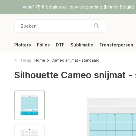
f DPD
Vanaf 75 € betalen wij jouw verzending (binnen België)
Plotters
Folies
DTF
Sublimatie
Transferpersen
Terug
Home
Cameo snijmat - standaard
Silhouette Cameo snijmat -