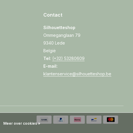
Contact
Silhouetteshop
Ommeganglaan 79
9340 Lede
België
Tel:
(+32) 53280609
E-mail:
klantenservice@silhouetteshop.be
Meer over cookies »