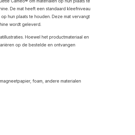
uette Cameo® om materialen op hun plaats te
hine. De mat heeft een standaard kleefniveau
 op hun plaats te houden. Deze mat vervangt
chine wordt geleverd.
tillustraties. Hoewel het productmateriaal en
 variëren op de bestelde en ontvangen
, magneetpapier, foam, andere materialen