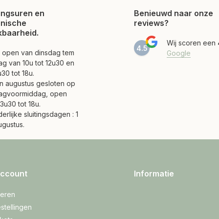
ngsuren en
Benieuwd naar onze
onische
reviews?
kbaarheid.
Wij scoren een
4.5
jn open van dinsdag tem
Google
ag van 10u tot 12u30 en
30 tot 18u.
 en augustus gesloten op
agvoormiddag, open
3u30 tot 18u.
erlijke sluitingsdagen : 1
ugustus.
account
Informatie
reren
stellingen