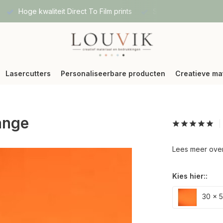
Hoge kwaliteit Direct To Film prints
Snelle verzending vi
Lasercutters
Personaliseerbare producten
Creatieve ma
ange
Lees meer over 
Kies hier::
30 x 