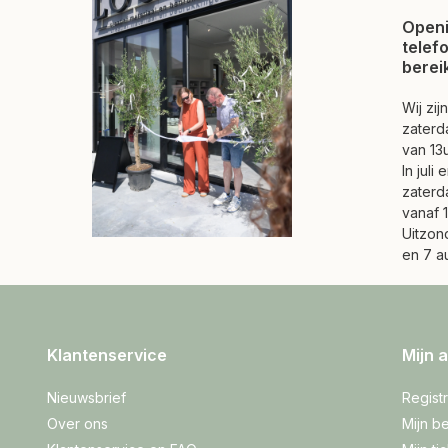
Openi
telef
berei
Wij zi
zaterd
van 13u
In juli
zaterd
vanaf 1
Uitzond
en 7 a
Klantenservice
Mijn 
Nieuwsbrief
Regist
Over ons
Mijn be