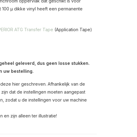
jnchroom oppervlak dat geschikt is voor
t 100 µ dikke vinyl heeft een permanente
ERIOR ATG Transfer Tape
(Application Tape)
 geheel geleverd, dus geen losse stukken.
n uw bestelling.
n deze hier geschreven. Afhankelijk van de
 zijn dat de instellingen moeten aangepast
n, zodat u de instellingen voor uw machine
n zijn alleen ter illustratie!