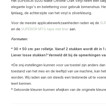
Het SUPERIOR 9200 Matte Chrome Craft Vinyl heeft een sati
elegante logo's en belettering voor gebruik binnenshuis. He
lijmlaag, de achterzijde van het vinyl is zilverkleurig.
Voor de meeste applicatiewerkzaamheden raden wij de
SUP
en de
SUPERIOR MTG-tape met liner
aan.
Formaten:
* 30 x 50 cm: per rolletje.
Vanaf 2 stukken wordt dit in 1
Liever losse stukken? Vermeld dit bij de opmerkingen va
*De snij-instellingen kunnen voor uw toestel zijn anders da
toestand van het mes en de leeftijd van uw machine, kan het
worden. Wij raden aan om steeds een testsnede uit te voere
leert kennen.
* Getoonde kleuren kunnen afwijken van de originele kleuren e