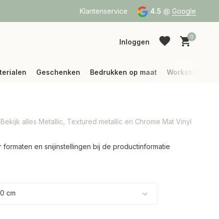
a Bpost of DPD
Vanaf 75 € betalen wij jouw verzending (binne
Klantenservice
4.5
@
Google
0
Inloggen
terialen
Geschenken
Bedrukken op maat
Workshops
Bekijk alles Metallic, Textured metallic en Chrome Mat Vinyl
Account aanmaken
Account aanmaken
formaten en snijinstellingen bij de productinformatie
50 cm