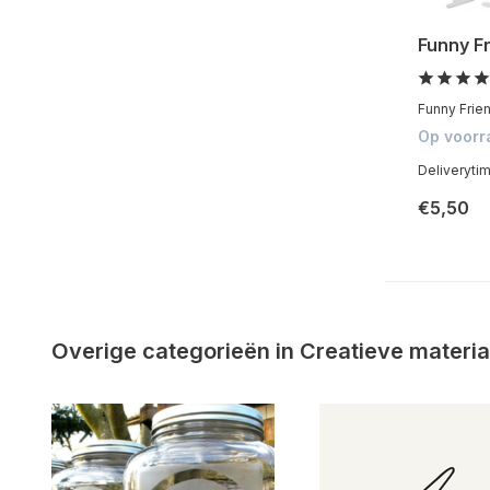
Funny F
Funny Frien
Op voorr
Deliveryti
€5,50
Overige categorieën in Creatieve materia