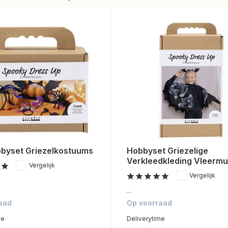
bbyset Griezelkostuums
Hobbyset Griezelige
Verkleedkleding Vleermu
Vergelijk
Vergelijk
...
aad
Op voorraad
me
Deliverytime