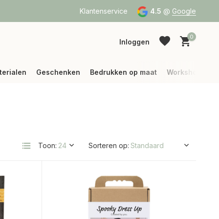
binnen België)
Klantenservice
4.5
@
Google
0
Inloggen
terialen
Geschenken
Bedrukken op maat
Workshops
Account aanmaken
Account aanmaken
Toon:
Sorteren op: