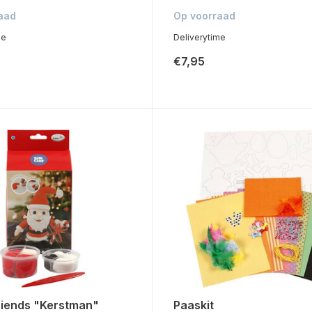
aad
Op voorraad
me
Deliverytime
€7,95
riends "Kerstman"
Paaskit