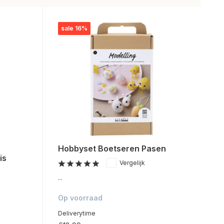
sale 16%
Hobbyset Boetseren Pasen
is
Vergelijk
...
Op voorraad
Deliverytime