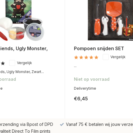
iends, Ugly Monster,
Pompoen snijden SET
Vergelijk
Vergelijk
...
ds, Ugly Monster, Zwart...
voorraad
Niet op voorraad
me
Deliverytime
€6,45
erzending via Bpost of DPD
Vanaf 75 € betalen wij jouw verze
iteit Direct To Film prints