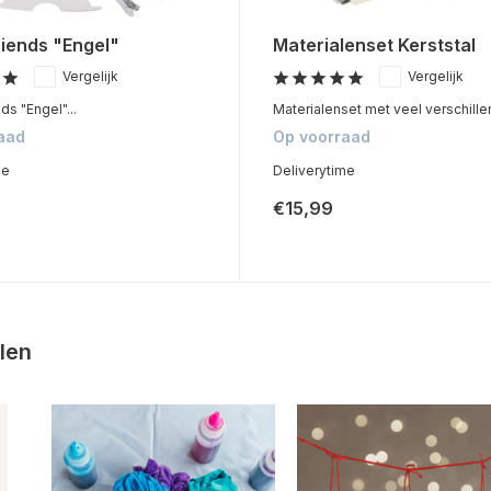
riends "Engel"
Materialenset Kerststal
Vergelijk
Vergelijk
ds "Engel"...
Materialenset met veel verschillen
aad
Op voorraad
me
Deliverytime
€15,99
len