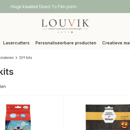
ng via Bpost of DPD
Vanaf 75 € betalen wij jouw verzending (
Lasercutters
Personaliseerbare producten
Creatieve ma
kinderen
DIY kits
kits
ten