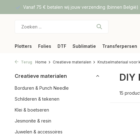
lgië)
Hoge kwaliteit Direct To Film prints
Snelle verzendi
Plotters
Folies
DTF
Sublimatie
Transferpersen
Terug
Home
Creatieve materialen
Knutselmateriaal voor 
DIY 
Creatieve materialen
Borduren & Punch Needle
15 produc
Schilderen & tekenen
Klei & boetseren
Jesmonite & resin
Juwelen & accessoires