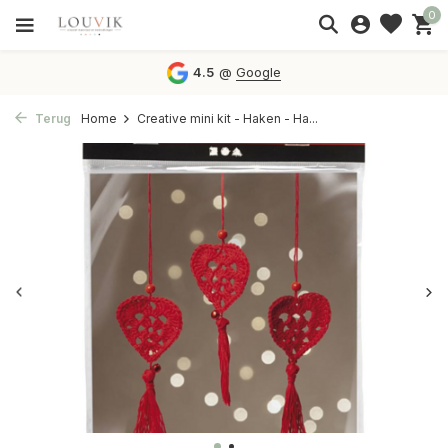
0
4.5
@
Google
Terug
Home
Creative mini kit - Haken - Ha...