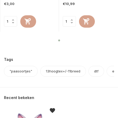
€3,00
€10,99
Tags
"paasoortjes"
13hoogtex+/-11breed
dtf
en
Recent bekeken