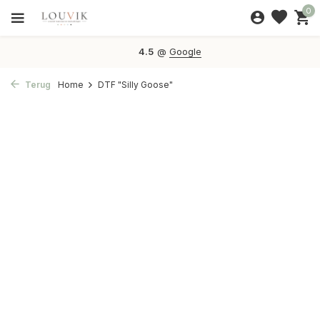
0
4.5
@
Google
Terug
Home
DTF "Silly Goose"