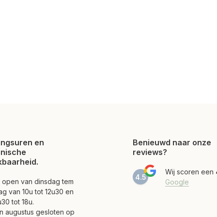
ngsuren en
Benieuwd naar onze
onische
reviews?
kbaarheid.
Wij scoren een
4.5
jn open van dinsdag tem
Google
ag van 10u tot 12u30 en
30 tot 18u.
 en augustus gesloten op