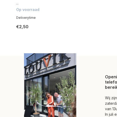
...
Op voorraad
Deliverytime
€2,50
Openi
telef
berei
Wij zi
zaterd
van 13u
In juli