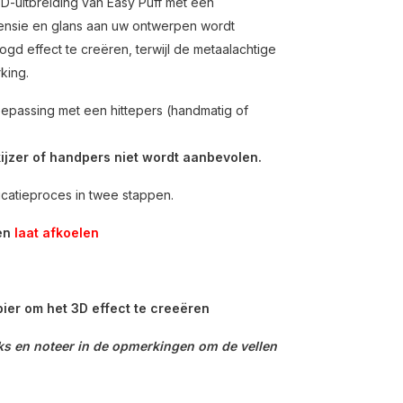
-uitbreiding van Easy Puff met een
mensie en glans aan uw ontwerpen wordt
oogd effect te creëren, terwijl de metaalachtige
king.
 toepassing met een hittepers (handmatig of
ijzer of handpers niet wordt aanbevolen.
icatieproces in twee stappen.
 en
laat afkoelen
ier om het 3D effect te creeëren
uks en noteer in de opmerkingen om de vellen