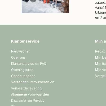
zaterd
vanaf 1
Uitzond
en 7 a
Klantenservice
Mijn 
Nieuwsbrief
Regist
Over ons
Mijn be
Klantenservice en FAQ
Mijn ti
Openingsuren
Mijn ve
Cadeaubonnen
Vergel
Verzenden, retourneren en
verkeerde levering.
Algemene voorwaarden
Disclaimer en Privacy