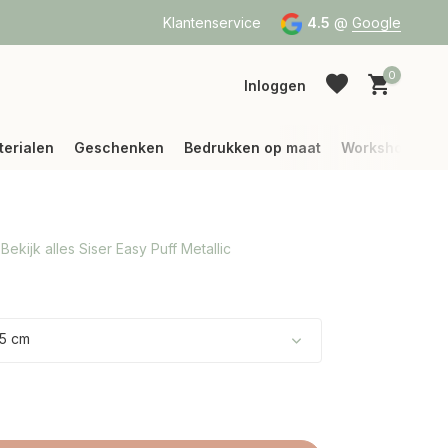
a Bpost of DPD
Vanaf 75 € betalen wij jouw verzending (binne
Klantenservice
4.5
@
Google
0
Inloggen
terialen
Geschenken
Bedrukken op maat
Workshops
Bekijk alles Siser Easy Puff Metallic
Account aanmaken
Account aanmaken
5 cm