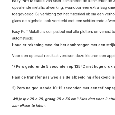
Easy Puff Metallic
van Siser combineert de kenmerkende 3D
opvallende metallic afwerking, waardoor een extra laag di
toegevoegd. Bij verhitting zet het materiaal uit om een ​​verh
glans de algehele look versterkt met een schitterende afwer
Easy Puff Metallic is compatibel met alle plotters en vereist
automatisch).
Houd er rekening mee dat het aanbrengen met een strijk
Voor een optimaal resultaat vereisen deze kleuren een appl
1) Pers gedurende 5 seconden op 135°C met hoge druk
Haal de transfer pas weg als de afbeelding afgekoeld is
2) Pers na gedurende 10-12 seconden met een teflonpap
Wil je ipv 25 x 25, graag 25 x 50 cm? Kies dan voor 2 st
aan elkaar te laten.