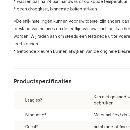
* wassen pas na 24 uur, handwas of op koude temperatuur
* geen droogkast, binnenste buiten strijken
*De snij-instellingen kunnen voor uw toestel zijn anders da
toestand van het mes en de leeftijd van uw machine, kan het
worden. Wij raden aan om steeds een testsnede uit te voere
leert kennen.
* Getoonde kleuren kunnen afwijken van de originele kleuren e
Productspecificaties
Kan niet gelaagd w
Laagjes?
gebruiken
Silhouette*
Materiaal flex/ dru
Cricut*
autoblade of fine-p