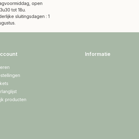
agvoormiddag, open
3u30 tot 18u.
erlijke sluitingsdagen : 1
ugustus.
account
Informatie
reren
stellingen
ckets
rlanglijst
ijk producten