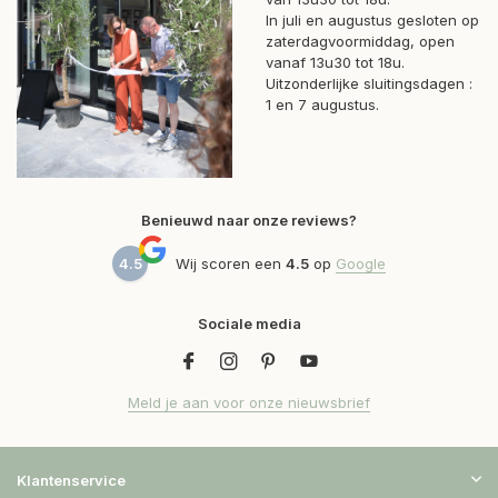
In juli en augustus gesloten op
zaterdagvoormiddag, open
vanaf 13u30 tot 18u.
Uitzonderlijke sluitingsdagen :
1 en 7 augustus.
Benieuwd naar onze reviews?
4.5
Wij scoren een
4.5
op
Google
Sociale media
Meld je aan voor onze nieuwsbrief
Klantenservice