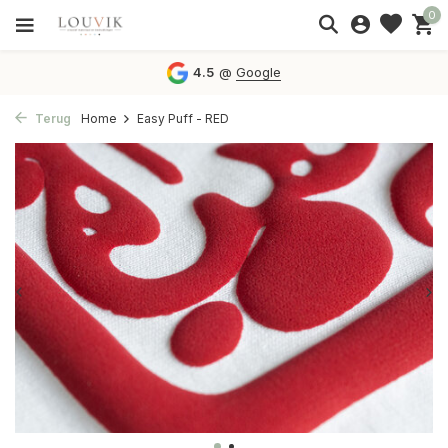
0
4.5
@
Google
Terug
Home
Easy Puff - RED