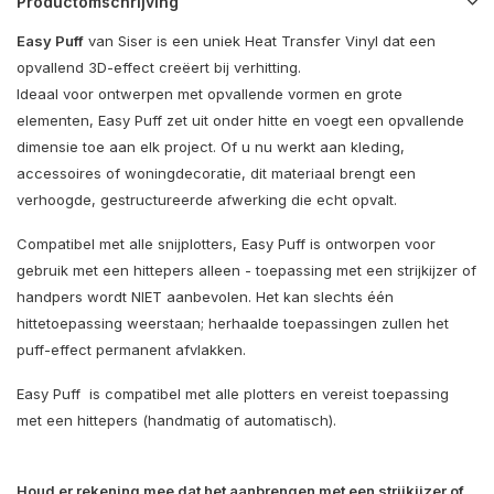
Productomschrijving
Easy Puff
van Siser is een uniek Heat Transfer Vinyl dat een
opvallend 3D-effect creëert bij verhitting.
Ideaal voor ontwerpen met opvallende vormen en grote
elementen, Easy Puff zet uit onder hitte en voegt een opvallende
dimensie toe aan elk project. Of u nu werkt aan kleding,
accessoires of woningdecoratie, dit materiaal brengt een
verhoogde, gestructureerde afwerking die echt opvalt.
Compatibel met alle snijplotters, Easy Puff is ontworpen voor
gebruik met een hittepers alleen - toepassing met een strijkijzer of
handpers wordt NIET aanbevolen. Het kan slechts één
hittetoepassing weerstaan; herhaalde toepassingen zullen het
puff-effect permanent afvlakken.
Easy Puff is compatibel met alle plotters en vereist toepassing
met een hittepers (handmatig of automatisch).
Houd er rekening mee dat het aanbrengen met een strijkijzer of