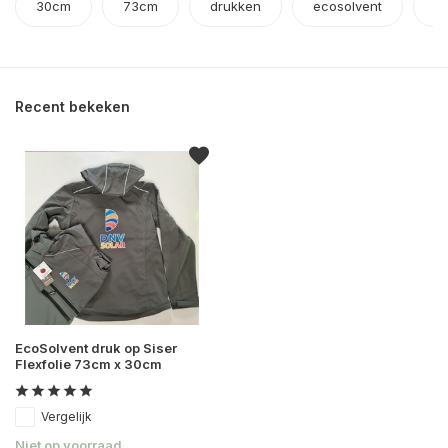
30cm
73cm
drukken
ecosolvent
en
Recent bekeken
EcoSolvent druk op Siser
Flexfolie 73cm x 30cm
Vergelijk
Niet op voorraad