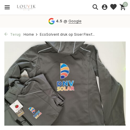
0
4.5
@
Google
Terug
Home
EcoSolvent druk op Siser Flexf...