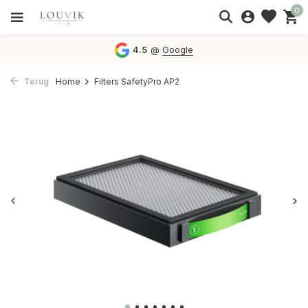
0
4.5
@
Google
Terug
Home
Filters SafetyPro AP2