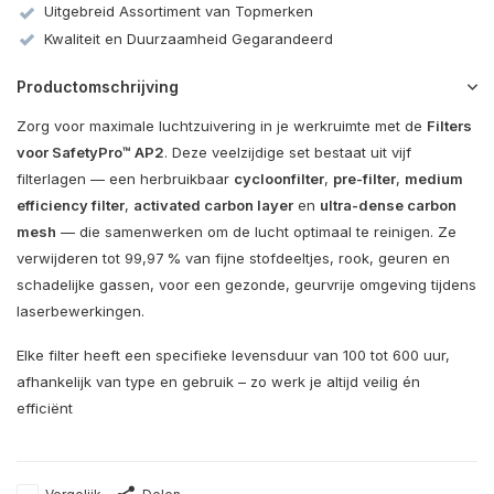
Uitgebreid Assortiment van Topmerken
Kwaliteit en Duurzaamheid Gegarandeerd
Productomschrijving
Zorg voor maximale luchtzuivering in je werkruimte met de
Filters
voor SafetyPro™ AP2
. Deze veelzijdige set bestaat uit vijf
filterlagen — een herbruikbaar
cycloonfilter
,
pre-filter
,
medium
efficiency filter
,
activated carbon layer
en
ultra-dense carbon
mesh
— die samenwerken om de lucht optimaal te reinigen. Ze
verwijderen tot 99,97 % van fijne stofdeeltjes, rook, geuren en
schadelijke gassen, voor een gezonde, geurvrije omgeving tijdens
laserbewerkingen.
Elke filter heeft een specifieke levensduur van 100 tot 600 uur,
afhankelijk van type en gebruik – zo werk je altijd veilig én
efficiënt