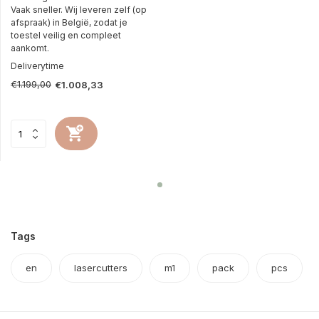
Vaak sneller. Wij leveren zelf (op
afspraak) in België, zodat je
toestel veilig en compleet
aankomt.
Deliverytime
€1.199,00
€1.008,33
Tags
en
lasercutters
m1
pack
pcs