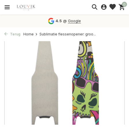
0
4.5
@
Google
Terug
Home
Sublimatie flessenopener: groo...