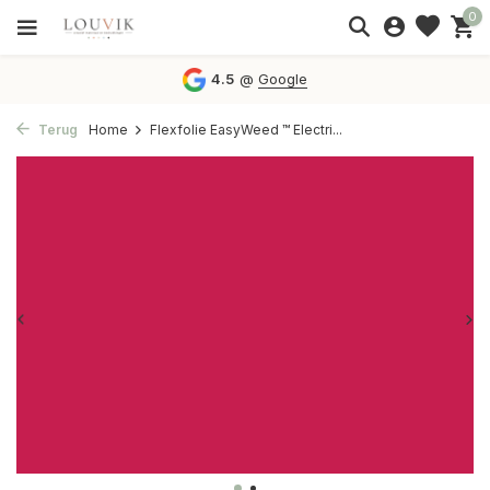
0
4.5
@
Google
Terug
Home
Flexfolie EasyWeed ™ Electri...