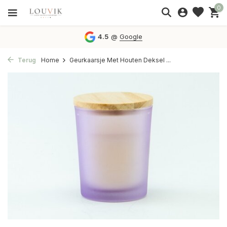
0
4.5
@
Google
Terug
Home
Geurkaarsje Met Houten Deksel ...