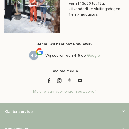
vanaf 13u30 tot 18u.
Uitzonderlijke sluitingsdagen :
1 en 7 augustus.
Benieuwd naar onze reviews?
4.5
Wij scoren een
4.5
op
Google
Sociale media
Meld je aan voor onze nieuwsbrief
Klantenservice
Mijn account