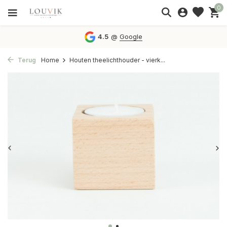
0
4.5
@
Google
Terug
Home
Houten theelichthouder - vierk...