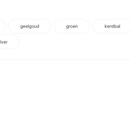
geelgoud
groen
kerstbal
ilver