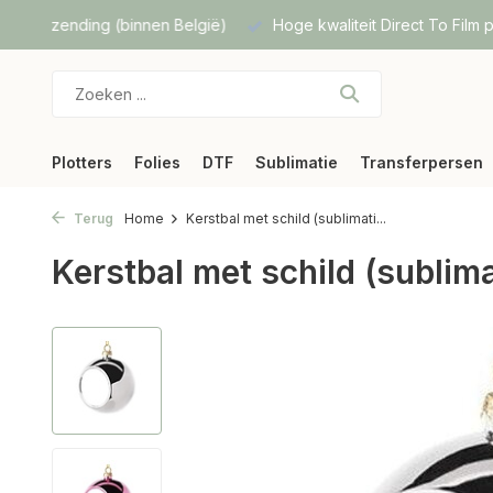
lgië)
Hoge kwaliteit Direct To Film prints
Snelle verzendi
Plotters
Folies
DTF
Sublimatie
Transferpersen
Terug
Home
Kerstbal met schild (sublimati...
Kerstbal met schild (sublima