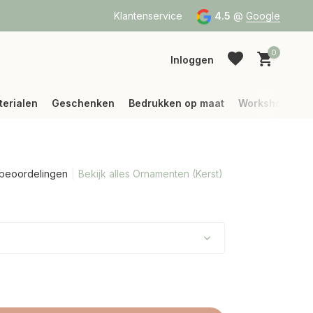
binnen België)
Klantenservice
4.5
@
Google
0
Inloggen
terialen
Geschenken
Bedrukken op maat
Workshops
 beoordelingen
Bekijk alles Ornamenten (Kerst)
Account aanmaken
Account aanmaken