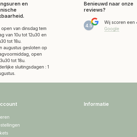
ngsuren en
Benieuwd naar onze
onische
reviews?
kbaarheid.
Wij scoren een
4.5
jn open van dinsdag tem
Google
ag van 10u tot 12u30 en
30 tot 18u.
 en augustus gesloten op
agvoormiddag, open
3u30 tot 18u.
erlijke sluitingsdagen : 1
ugustus.
account
Informatie
reren
stellingen
ckets