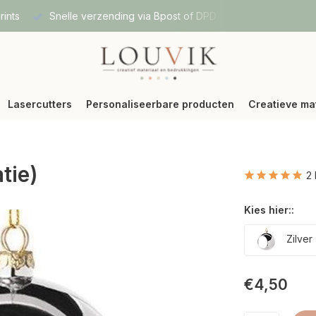
ng via Bpost of DPD
Vanaf 75 € betalen wij jouw verzending (
Lasercutters
Personaliseerbare producten
Creatieve ma
tie)
2
Kies hier::
Zilver
€4,50