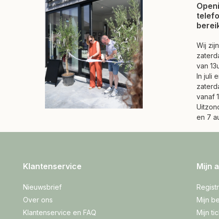
Openi
telef
berei
Wij zi
zaterd
van 13u
In juli
zaterd
vanaf 1
Uitzond
en 7 a
Klantenservice
Mijn 
Nieuwsbrief
Regist
Over ons
Mijn be
Klantenservice en FAQ
Mijn ti