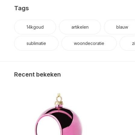
Tags
14kgoud
artikelen
blauw
sublimatie
woondecoratie
z
Recent bekeken