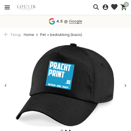
0
4.5
@
Google
Terug
Home
Pet + bedrukking (basis)