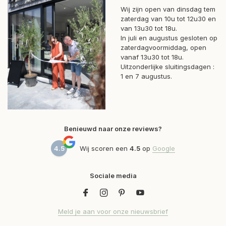
Wij zijn open van dinsdag tem
zaterdag van 10u tot 12u30 en
van 13u30 tot 18u.
In juli en augustus gesloten op
zaterdagvoormiddag, open
vanaf 13u30 tot 18u.
Uitzonderlijke sluitingsdagen :
1 en 7 augustus.
Benieuwd naar onze reviews?
4.5
Wij scoren een
4.5
op
Google
Sociale media
Meld je aan voor onze nieuwsbrief