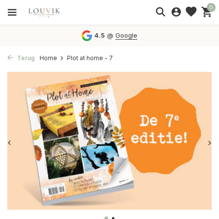
0
4.5
@
Google
Terug
Home
Plot at home - 7