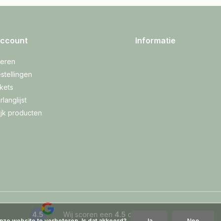
account
Informatie
reren
stellingen
ckets
rlanglijst
ijk producten
4.5
Wij scoren een
4.5
op
Google
nze website te verbeteren. Is dat akkoord?
Ja
Nee