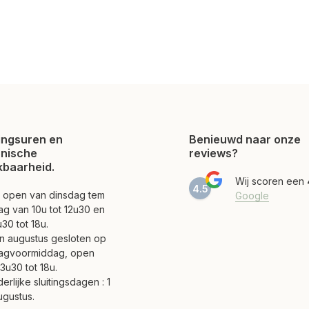
ngsuren en
Benieuwd naar onze
onische
reviews?
kbaarheid.
Wij scoren een
4.5
jn open van dinsdag tem
Google
ag van 10u tot 12u30 en
30 tot 18u.
 en augustus gesloten op
agvoormiddag, open
3u30 tot 18u.
erlijke sluitingsdagen : 1
ugustus.