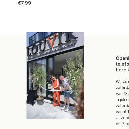
€7,99
Openi
telef
berei
Wij zi
zaterd
van 13u
In juli
zaterd
vanaf 1
Uitzond
en 7 a