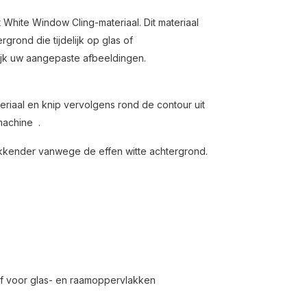
White Window Cling-materiaal. Dit materiaal
rond die tijdelijk op glas of
lijk uw aangepaste afbeeldingen.
riaal en knip vervolgens rond de contour uit
machine .
dekkender vanwege de effen witte achtergrond.
of voor glas- en raamoppervlakken