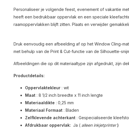
Personaliseer je volgende feest, evenement of vakantie met 
heeft een bedrukbaar oppervlak en een speciale kleefachterg
raamoppervlakken blijft zitten. Plaats en verwijder gemakke
Druk eenvoudig een afbeelding af op het Window Cling-mate
met behulp van de Print & Cut-functie van de Silhouette-snij
Afbeeldingen die op dit materiaaltype zijn afgedrukt, zijn 
Productdetails:
Oppervlaktekleur
: wit
Maat
: 8 1/2 inch breedte x 11 inch lengte
Materiaaldikte
: 0,25 mm
Materiaal Formaat
: Bladen
Zelfklevende achterkant
: Gespecialiseerde kleefst
Afdrukbaar oppervlak:
Ja (
alleen inkjetprinter
)