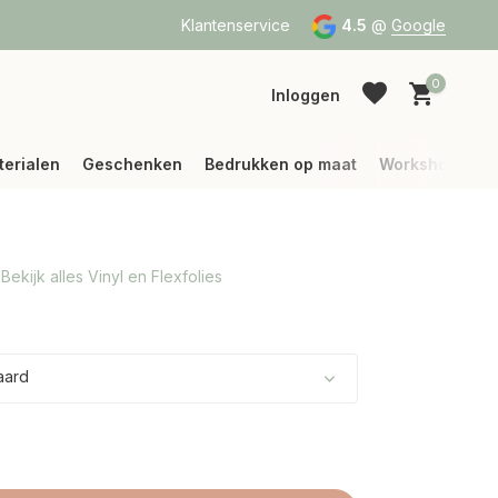
a Bpost of DPD
Vanaf 75 € betalen wij jouw verzending (binne
Klantenservice
4.5
@
Google
0
Inloggen
terialen
Geschenken
Bedrukken op maat
Workshops
Bekijk alles Vinyl en Flexfolies
Account aanmaken
Account aanmaken
aard