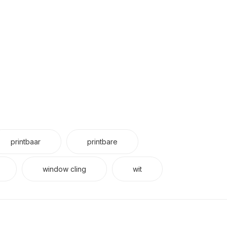
printbaar
printbare
window cling
wit