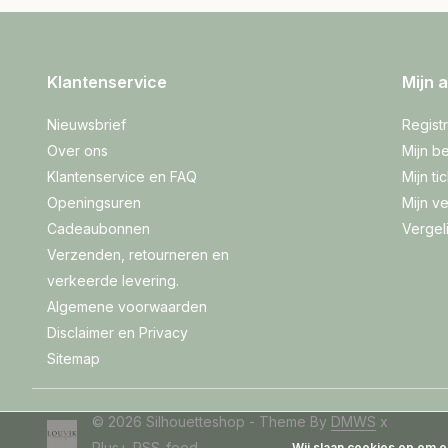
Klantenservice
Mijn 
Nieuwsbrief
Regist
Over ons
Mijn be
Klantenservice en FAQ
Mijn ti
Openingsuren
Mijn ve
Cadeaubonnen
Vergel
Verzenden, retourneren en
verkeerde levering.
Algemene voorwaarden
Disclaimer en Privacy
Sitemap
© 2026 Silhouetteshop - Theme By
DMWS
x
Plus+
RSS-feed
Wij slaan cookies op om o