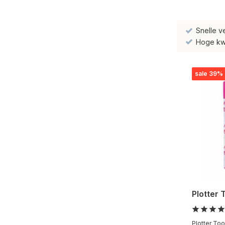
Snelle v
Hoge kwal
sale 39%
Plotter 
Plotter Too