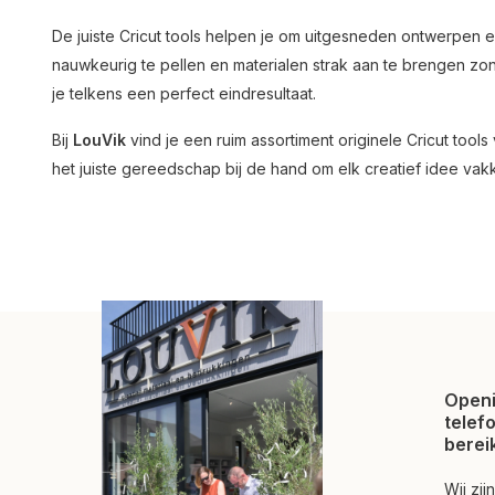
De juiste Cricut tools helpen je om uitgesneden ontwerpen e
nauwkeurig te pellen en materialen strak aan te brengen zon
je telkens een perfect eindresultaat.
Bij
LouVik
vind je een ruim assortiment originele Cricut tool
het juiste gereedschap bij de hand om elk creatief idee vakk
Openi
telef
berei
Wij zi