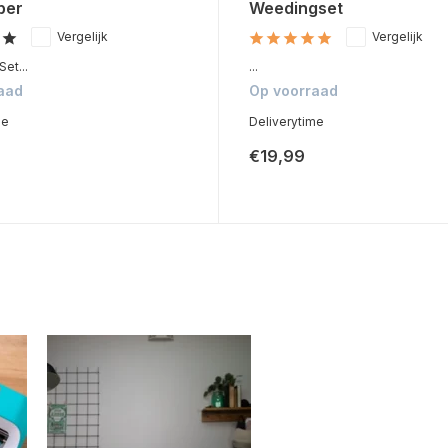
per
Weedingset
Vergelijk
Vergelijk
Set...
...
aad
Op voorraad
me
Deliverytime
€19,99