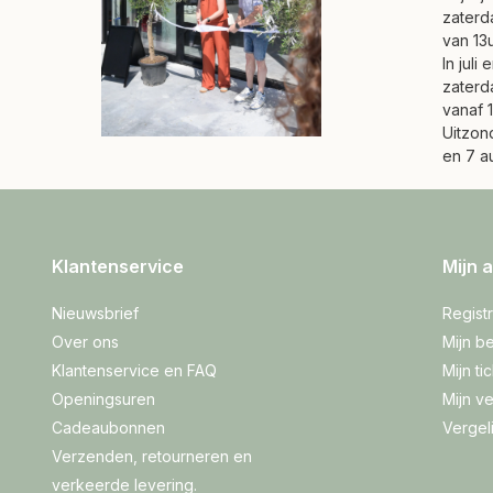
zaterd
van 13u
In juli
zaterd
vanaf 1
Uitzond
en 7 a
Klantenservice
Mijn 
Nieuwsbrief
Regist
Over ons
Mijn be
Klantenservice en FAQ
Mijn ti
Openingsuren
Mijn ve
Cadeaubonnen
Vergel
Verzenden, retourneren en
verkeerde levering.