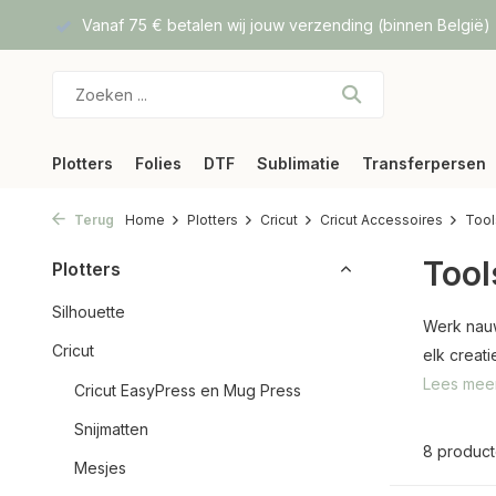
f DPD
Vanaf 75 € betalen wij jouw verzending (binnen België)
Plotters
Folies
DTF
Sublimatie
Transferpersen
Terug
Home
Plotters
Cricut
Cricut Accessoires
Tool
Tool
Plotters
Silhouette
Werk nauw
Cricut
elk creat
Lees mee
Cricut EasyPress en Mug Press
Snijmatten
8 produc
Mesjes