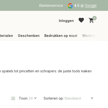
a Bpost of DPD
Vanaf 75 € betalen wij jouw verzending (binne
Klantenservice
4.5
@
Google
0
Inloggen
terialen
Geschenken
Bedrukken op maat
Workshops
Account aanmaken
Account aanmaken
 spatels tot pincetten en schrapers: de juiste tools maken
Toon:
Sorteren op: