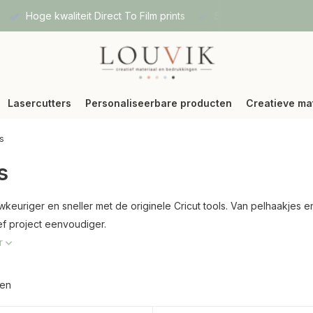
Hoge kwaliteit Direct To Film prints
Snelle verzending vi
Lasercutters
Personaliseerbare producten
Creatieve ma
s
s
keuriger en sneller met de originele Cricut tools. Van pelhaakjes en
ief project eenvoudiger.
r
ten