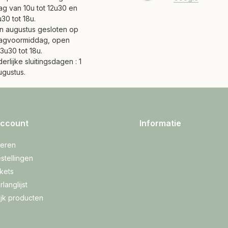
ag van 10u tot 12u30 en
30 tot 18u.
 en augustus gesloten op
agvoormiddag, open
3u30 tot 18u.
erlijke sluitingsdagen : 1
ugustus.
account
Informatie
reren
stellingen
ckets
rlanglijst
ijk producten